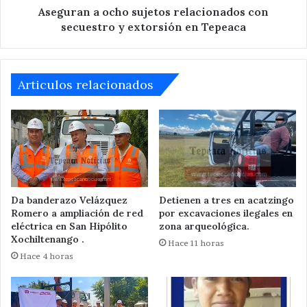
en
Aseguran a ocho sujetos relacionados con
Tepeaca
secuestro y extorsión en Tepeaca
Articulos relacionados
Da banderazo Velázquez
Detienen a tres en acatzingo
Romero a ampliación de red
por excavaciones ilegales en
eléctrica en San Hipólito
zona arqueológica.
Xochiltenango .
Hace 11 horas
Hace 4 horas