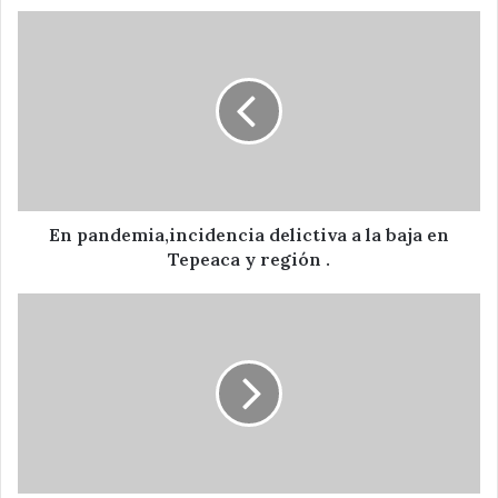
En
pandemia,incidencia
delictiva
a
la
baja
en
Tepeaca
y
región
En pandemia,incidencia delictiva a la baja en
.
Tepeaca y región .
Aseguran
a
ocho
sujetos
relacionados
con
secuestro
y
extorsión