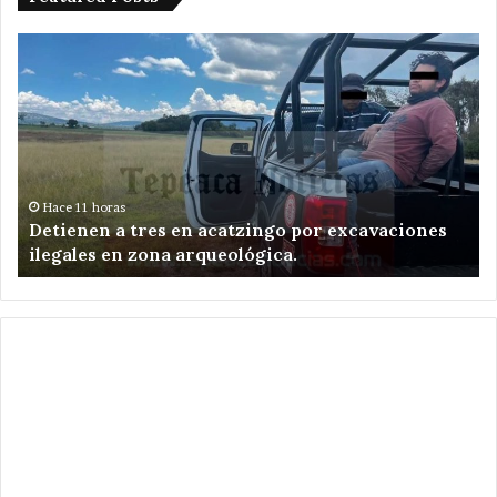
Detienen
Am
a
ed
tres
de
en
Te
acatzingo
re
por
el
excavaciones
en
ilegales
Sa
Hace 11 horas
e
Detienen a tres en acatzingo por excavaciones
en
Ni
ilegales en zona arqueológica.
zona
Zo
arqueológica.
.