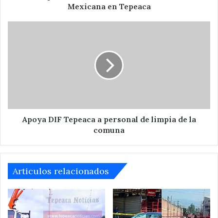
la
Mexicana en Tepeaca
Revolución
Mexicana
Apoya
en
DIF
Tepeaca
Tepeaca
a
personal
de
limpia
de
la
comuna
Apoya DIF Tepeaca a personal de limpia de la
comuna
Articulos relacionados