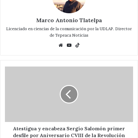
Marco Antonio Tlatelpa
Licenciado en ciencias de la comunicación por la UDLAP. Director
de Tepeaca Noticias
Website
YouTube
TikTok
Atestigua
y
encabeza
Sergio
Salomón
primer
desfile
por
Aniversario
CVIII
Atestigua y encabeza Sergio Salomón primer
de
desfile por Aniversario CVIII de la Revolución