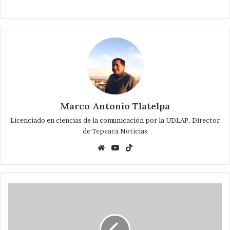
Marco Antonio Tlatelpa
Licenciado en ciencias de la comunicación por la UDLAP. Director
de Tepeaca Noticias
Website
YouTube
TikTok
Inician
en
Tepeaca
festividades