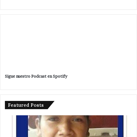
Sigue nuestro Podcast en Spotify
Featured Posts
Por
As
ruta
pi
ilegal
il