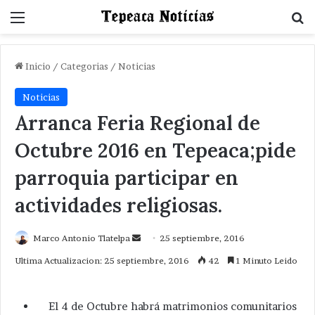
Menu
B
Inicio
/
Categorias
/
Noticias
Noticias
Arranca Feria Regional de
Octubre 2016 en Tepeaca;pide
parroquia participar en
actividades religiosas.
Send
Marco Antonio Tlatelpa
25 septiembre, 2016
an
Ultima Actualizacion: 25 septiembre, 2016
42
1 Minuto Leido
email
El 4 de Octubre habrá matrimonios comunitarios