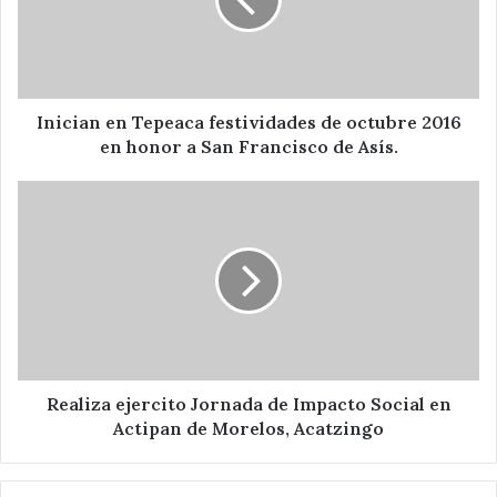
de
octubre
2016
en
honor
a
Inician en Tepeaca festividades de octubre 2016
San
en honor a San Francisco de Asís.
Francisco
de
Realiza
Asís.
ejercito
Jornada
de
Impacto
Social
en
Actipan
de
Morelos,
Realiza ejercito Jornada de Impacto Social en
Acatzingo
Actipan de Morelos, Acatzingo