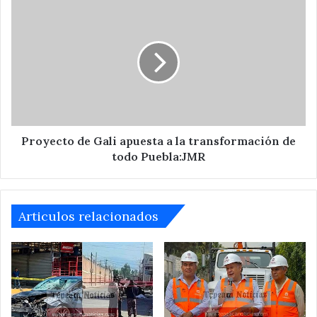
Proyecto
de
Gali
apuesta
a
la
transformación
de
todo
Puebla:JMR
Proyecto de Gali apuesta a la transformación de
todo Puebla:JMR
Articulos relacionados