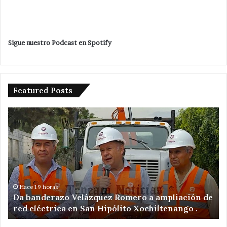
Sigue nuestro Podcast en Spotify
Featured Posts
Da
De
banderazo
a
Velázquez
tr
Romero
en
a
ac
ampliación
po
de
ex
red
il
Hace 19 horas
Da banderazo Velázquez Romero a ampliación de
eléctrica
en
red eléctrica en San Hipólito Xochiltenango .
en
zo
San
ar