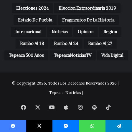
Elecciones 2024
Eleccion Extraordinaria 2019
Estado De Puebla
Fragmentos De La Historia
Internacional
Noticias
Opinion
Region
Rumbo Al 18
Rumbo Al 24
Rumbo Al 27
Tepeaca 500 Años
TepeacaNoticiasTV
Vida Digital
© Copyright 2026, Todos Los Derechos Reservados 2026 |
Tepeaca Noticias |
Facebook
X
YouTube
Apple
Instagram
Spotify
TikTok
Facebook
X
Messenger
WhatsApp
Telegram