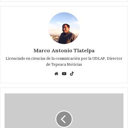
Marco Antonio Tlatelpa
Licenciado en ciencias de la comunicación por la UDLAP. Director
de Tepeaca Noticias
Website
YouTube
TikTok
Encabezan
Huerta
Ruiz
y
presidenta
del