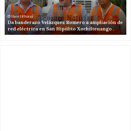
ampliación
po
de
ex
red
il
Hace 18 horas
Da banderazo Velázquez Romero a ampliación de
eléctrica
en
red eléctrica en San Hipólito Xochiltenango .
en
zo
San
ar
Hipólito
Xochiltenango
.