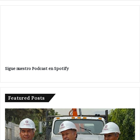
Sigue nuestro Podcast en Spotify
Featured Posts
Da
De
banderazo
a
Velázquez
tr
Romero
en
a
ac