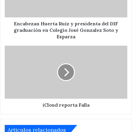
DIF
graduación
en
Colegio
Encabezan Huerta Ruiz y presidenta del DIF
José
graduación en Colegio José Gonzalez Soto y
Gonzalez
Esparza
Soto
y
iCloud
Esparza
reporta
Falla
iCloud reporta Falla
Articulos relacionados