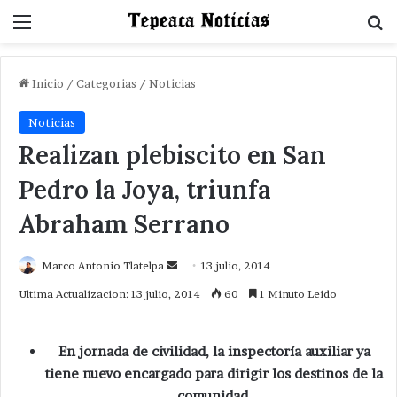
Menu
B
Inicio
/
Categorias
/
Noticias
Noticias
Realizan plebiscito en San
Pedro la Joya, triunfa
Abraham Serrano
Send
Marco Antonio Tlatelpa
13 julio, 2014
an
Ultima Actualizacion: 13 julio, 2014
60
1 Minuto Leido
email
En jornada de civilidad, la inspectoría auxiliar ya
tiene nuevo encargado para dirigir los destinos de la
comunidad.