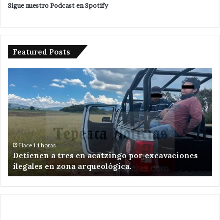
Sigue nuestro Podcast en Spotify
Featured Posts
Detienen
Am
a
ed
tres
de
en
Te
acatzingo
re
por
el
excavaciones
en
ilegales
Sa
Hace 14 horas
e
Detienen a tres en acatzingo por excavaciones
en
Ni
ilegales en zona arqueológica.
zona
Zo
arqueológica.
.