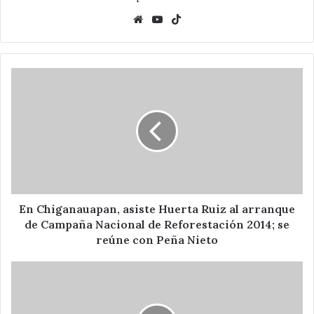
Website
YouTube
TikTok
En
Chiganauapan,
asiste
Huerta
Ruiz
al
arranque
de
Campaña
Nacional
En Chiganauapan, asiste Huerta Ruiz al arranque
de
de Campaña Nacional de Reforestación 2014; se
Reforestación
reúne con Peña Nieto
2014;
se
Dignifica
reúne
Huerta
con
Ruiz
Peña
espacios