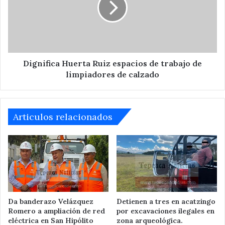
Nieto
de
trabajo
de
limpiadores
de
calzado
Dignifica Huerta Ruiz espacios de trabajo de
limpiadores de calzado
Articulos relacionados
Da banderazo Velázquez
Detienen a tres en acatzingo
Romero a ampliación de red
por excavaciones ilegales en
eléctrica en San Hipólito
zona arqueológica.