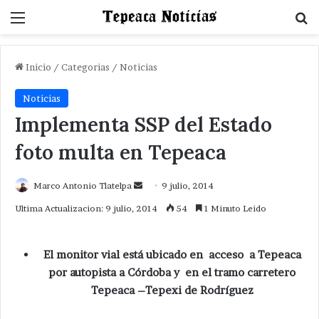
Menu
B
Inicio
/
Categorias
/
Noticias
Noticias
Implementa SSP del Estado
foto multa en Tepeaca
Send
Marco Antonio Tlatelpa
9 julio, 2014
an
Ultima Actualizacion: 9 julio, 2014
54
1 Minuto Leido
email
El monitor vial está ubicado en acceso a Tepeaca
por autopista a Córdoba y en el tramo carretero
Tepeaca –Tepexi de Rodríguez