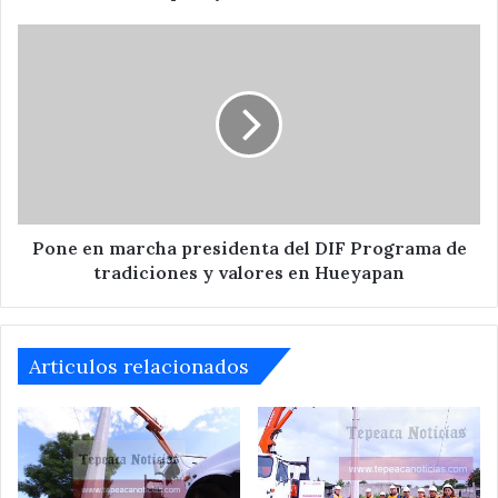
Pone
en
marcha
presidenta
del
DIF
Programa
de
tradiciones
y
Pone en marcha presidenta del DIF Programa de
valores
tradiciones y valores en Hueyapan
en
Hueyapan
Articulos relacionados