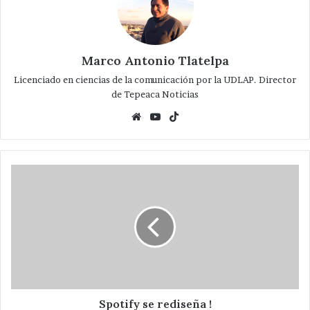
Marco Antonio Tlatelpa
Licenciado en ciencias de la comunicación por la UDLAP. Director
de Tepeaca Noticias
Website
YouTube
TikTok
Spotify
se
rediseña
!
Spotify se rediseña !