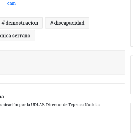
demostracion
discapacidad
onica serrano
Imprimir
pa
municación por la UDLAP. Director de Tepeaca Noticias