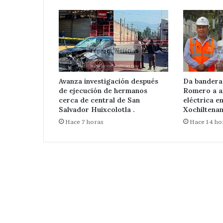
la
de
Santa Cecilia .
Huix
colonia
central
Santa
de
Cecilia
San
.
Salvado
Huixcol
.
Avanza investigación después
Da bandera
de ejecución de hermanos
Romero a a
cerca de central de San
eléctrica e
Salvador Huixcolotla .
Xochiltenan
Hace 7 horas
Hace 14 ho