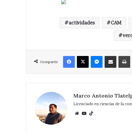
actividades
CAM
ver
Facebook
X
Messenger
Compartir via Correo
Compartir
Marco Antonio Tlatel
Licenciado en ciencias de la co
Website
YouTube
TikTok