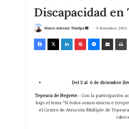
Discapacidad en
Send
Marco Antonio Tlatelpa
9 diciembre, 2013
an
Facebook
X
LinkedIn
Pinterest
Messenger
Compartir via Correo
I
email
Del 2 al 6 de diciembre lle
Tepeaca de Negrete
.- Con la participación a
bajo el lema “Si todos somos únicos e irrep
el Centro de Atención Múltiple de Tepeaca
cabec