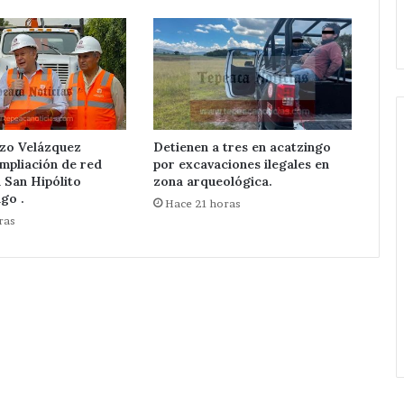
eléctrica
colotla .
Xochiltenango .
en
San
Hipólito
r
Xochiltenango
otla
.
zo Velázquez
Detienen a tres en acatzingo
mpliación de red
por excavaciones ilegales en
n San Hipólito
zona arqueológica.
go .
Hace 21 horas
ras