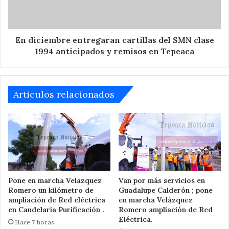
clase
1994
anticipados
y
En diciembre entregaran cartillas del SMN clase
remisos
1994 anticipados y remisos en Tepeaca
en
Tepeaca
Articulos relacionados
Pone en marcha Velazquez
Van por más servicios en
Romero un kilómetro de
Guadalupe Calderón ; pone
ampliación de Red eléctrica
en marcha Velázquez
en Candelaria Purificación .
Romero ampliación de Red
Eléctrica.
Hace 7 horas