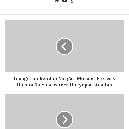
Website
YouTube
TikTok
Inauguran
Rendón
Vargas,
Morales
Flores
y
Huerta
Ruiz
carretera
Hueyapan-
Inauguran Rendón Vargas, Morales Flores y
Acatlan
Huerta Ruiz carretera Hueyapan-Acatlan
En
diciembre
entregaran
cartillas
del
SMN