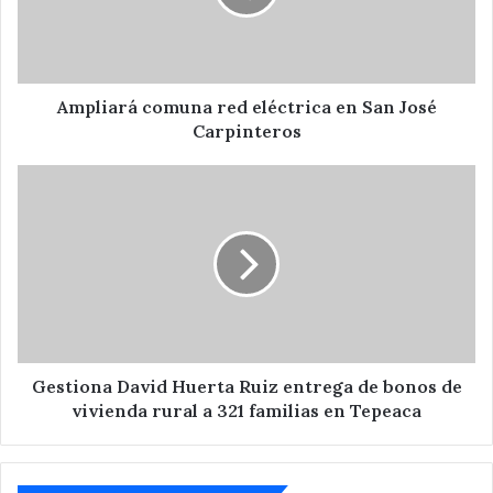
San
José
Carpinteros
Ampliará comuna red eléctrica en San José
Carpinteros
Gestiona
David
Huerta
Ruiz
entrega
de
bonos
de
vivienda
rural
Gestiona David Huerta Ruiz entrega de bonos de
a
vivienda rural a 321 familias en Tepeaca
321
familias
en