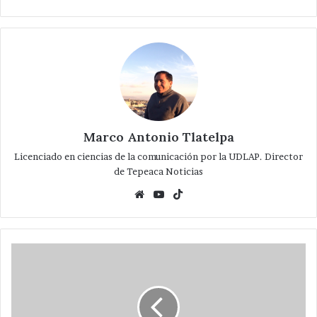
Marco Antonio Tlatelpa
Licenciado en ciencias de la comunicación por la UDLAP. Director
de Tepeaca Noticias
Website
YouTube
TikTok
Ampliará
comuna
red
eléctrica
en