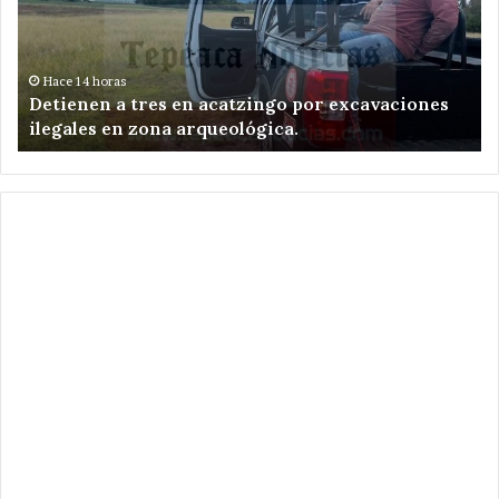
acatzingo
red
por
eléc
excavaciones
en
ilegales
San
Hace 14 horas
Detienen a tres en acatzingo por excavaciones
A
en
Nic
ilegales en zona arqueológica.
N
zona
Zoy
arqueológica.
.