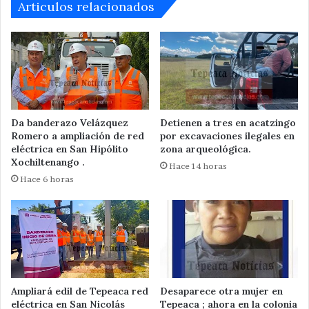
Tepeaca
Articulos relacionados
Da banderazo Velázquez
Detienen a tres en acatzingo
Romero a ampliación de red
por excavaciones ilegales en
eléctrica en San Hipólito
zona arqueológica.
Xochiltenango .
Hace 14 horas
Hace 6 horas
Ampliará edil de Tepeaca red
Desaparece otra mujer en
eléctrica en San Nicolás
Tepeaca ; ahora en la colonia