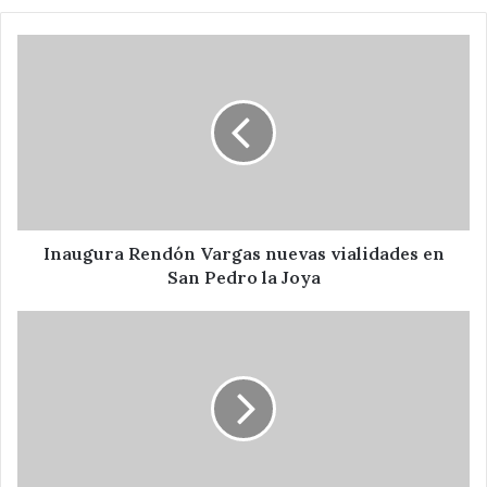
Inaugura
Rendón
Vargas
nuevas
vialidades
en
San
Pedro
la
Joya
Inaugura Rendón Vargas nuevas vialidades en
San Pedro la Joya
iTunes
11.1
ya
disponible!!