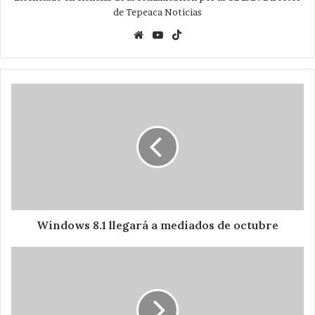
de Tepeaca Noticias
Website
YouTube
TikTok
Windows
8.1
llegará
a
mediados
de
octubre
Windows 8.1 llegará a mediados de octubre
Hernández
Flores
deberá
responder
ante