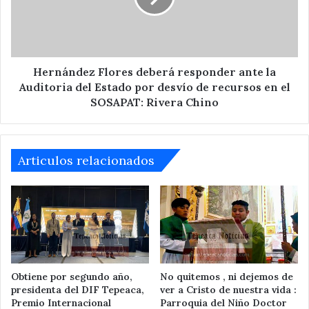
la
Auditoria
del
Estado
por
Hernández Flores deberá responder ante la
desvío
Auditoria del Estado por desvío de recursos en el
de
SOSAPAT: Rivera Chino
recursos
en
el
SOSAPAT:
Articulos relacionados
Rivera
Chino
Obtiene por segundo año,
No quitemos , ni dejemos de
presidenta del DIF Tepeaca,
ver a Cristo de nuestra vida :
Premio Internacional
Parroquia del Niño Doctor