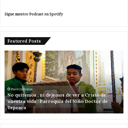
Sigue nuestro Podcast en Spotify
Featured Posts
No
Si
quitemos
va
,
en
ni
pr
dejemos
de
de
ga
ver
LP
Hace 16 horas
No quitemos , ni dejemos de ver a Cristo de
a
en
nuestra vida : Parroquia del Niño Doctor de
Cristo
Te
Tepeaca
de
y
nuestra
la
vida
re
:
9