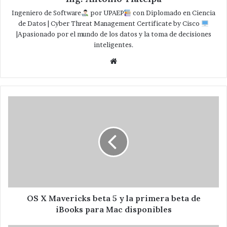
Ingeniero de Software
por UPAEP
con Diplomado en Ciencia
de Datos | Cyber Threat Management Certificate by Cisco
|Apasionado por el mundo de los datos y la toma de decisiones
inteligentes.
Website
OS
X
Mavericks
beta
5
y
la
primera
beta
de
OS X Mavericks beta 5 y la primera beta de
iBooks
iBooks para Mac disponibles
para