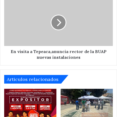
Mac
En
disponibles
visita
a
Tepeaca,anuncia
rector
de
la
BUAP
nuevas
instalaciones
En visita a Tepeaca,anuncia rector de la BUAP
nuevas instalaciones
Articulos relacionados