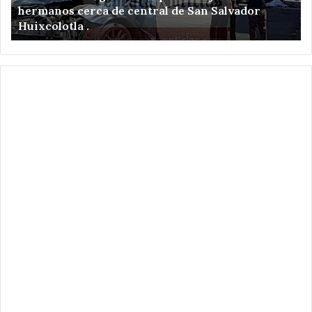
hermanos cerca de central de San Salvador
de
el
Huixcolotla .
central
en
de
Sa
San
Hi
Salvador
Xo
Huixcolotla
.
.