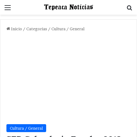
Menu
B
Inicio
/
Categorias
/
Cultura / General
Cultura / General