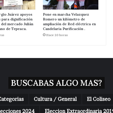
rgio Juárez apoyos
Pone en marcha Velazquez
para dignificación
Romero un kilómetro de
 del mercado Julián
ampliación de Red eléctrica en
ano de Tepeaca.
Candelaria Purificación .
ras
Hace 20 horas
BUSCABAS ALGO MAS?
Categorias
Cultura / General
El Coliseo
lecciones 2024
Eleccion Extraordinaria 201