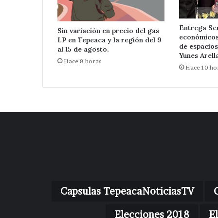
Entrega Se
Sin variación en precio del gas
económicos 
LP en Tepeaca y la región del 9
de espacios
al 15 de agosto.
Yunes Arell
Hace 8 horas
Hace 10 ho
Capsulas TepeacaNoticiasTV
Elecciones 2018
E