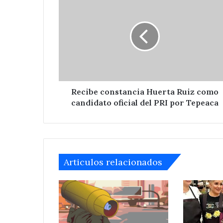
de
constancia
Huixcolotla .
central
Huerta
de
Ruiz
San
como
Salvador
candidato
Huixcolotla
oficial
.
del
PRI
por
Recibe constancia Huerta Ruiz como
Tepeaca
candidato oficial del PRI por Tepeaca
Articulos relacionados