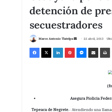
detención de pr
secuestradores
Send
Marco Antonio Tlatelpa
25 abril, 2013
Ult
an
Facebook
X
LinkedIn
Pinterest
Messenger
Compartir via Correo
I
email
(f
Asegura Piolicia Feder
Tepeaca de Negrete
.- Atendiendo una llam