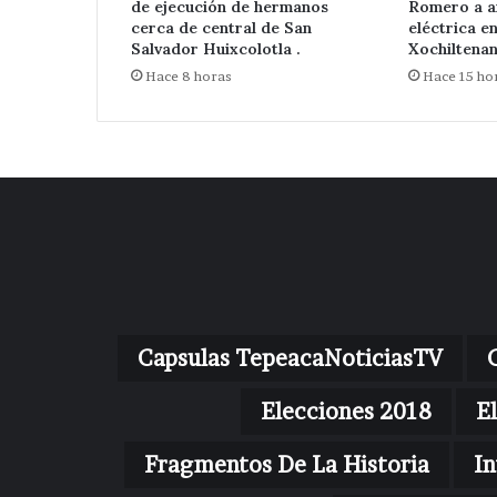
de ejecución de hermanos
Romero a a
cerca de central de San
eléctrica e
Salvador Huixcolotla .
Xochiltenan
Hace 8 horas
Hace 15 ho
Capsulas TepeacaNoticiasTV
Elecciones 2018
E
Fragmentos De La Historia
In