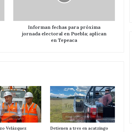
de
electoral
Huixcolotla .
central
en
de
Puebla;
San
aplican
Salvador
en
Informan fechas para próxima
Huixcolotla
Tepeaca
jornada electoral en Puebla; aplican
.
en Tepeaca
zo Velázquez
Detienen a tres en acatzingo