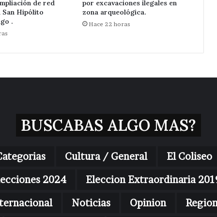
mpliación de red
por excavaciones ilegales en
n San Hipólito
zona arqueológica.
go .
Hace 22 horas
ras
BUSCABAS ALGO MAS?
Categorias
Cultura / General
El Coliseo
lecciones 2024
Eleccion Extraordinaria 201
ternacional
Noticias
Opinion
Regio