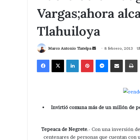
Vargas;ahora alca
Tlahuiloya
Send
Marco Antonio Tlatelpa
8 febrero, 2013
U
an
Facebook
X
LinkedIn
Pinterest
Messenger
Compartir via Correo
I
email
Invirtió comuna más de un millón de pe
Tepeaca de Negrete
.- Con una inversión d
centenares de personas que cuentan con un