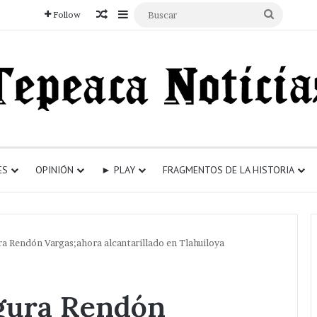
Articulo aleatorio
Sidebar
Buscar
Follow
ES
OPINIÓN
► PLAY
FRAGMENTOS DE LA HISTORIA
a Rendón Vargas;ahora alcantarillado en Tlahuiloya
gura Rendón