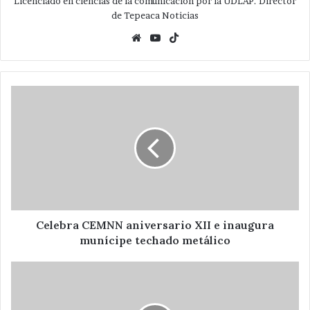
Licenciado en ciencias de la comunicación por la UDLAP. Director
de Tepeaca Noticias
Website
YouTube
TikTok
Celebra
CEMNN
aniversario
XII
e
inaugura
munícipe
techado
metálico
Celebra CEMNN aniversario XII e inaugura
munícipe techado metálico
Apple
lanza
iOS