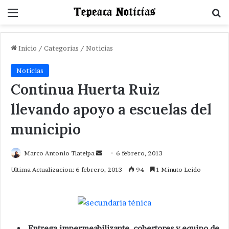
Menu
B
Inicio
/
Categorias
/
Noticias
Noticias
Continua Huerta Ruiz
llevando apoyo a escuelas del
municipio
Send
Marco Antonio Tlatelpa
6 febrero, 2013
an
Ultima Actualizacion: 6 febrero, 2013
94
1 Minuto Leido
email
Entrega impermeabilizante, cobertores y equipo de