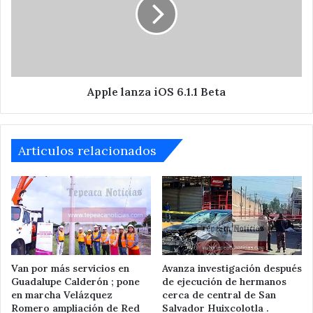
6.1.1
Beta
Apple lanza iOS 6.1.1 Beta
Articulos relacionados
Van por más servicios en
Avanza investigación después
Guadalupe Calderón ; pone
de ejecución de hermanos
en marcha Velázquez
cerca de central de San
Romero ampliación de Red
Salvador Huixcolotla .