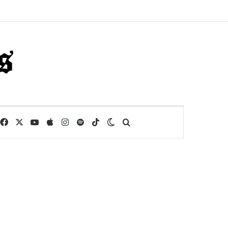
Facebook
X
YouTube
Apple
Instagram
Spotify
TikTok
Switch skin
Buscar