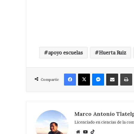
apoyo escuelas
Huerta Ruiz
Facebook
X
Messenger
Compartir via Correo
Compartir
Marco Antonio Tlatel
Licenciado en ciencias de la co
Website
YouTube
TikTok