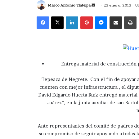
Send
Marco Antonio Tlatelpa
23 enero, 2013
Ul
an
Facebook
X
LinkedIn
Pinterest
Messenger
Compartir via Correo
I
email
Entrega material de construcción p
Tepeaca de Negrete.-Con el fin de apoyar a
cuenten con mejor infraestructura , el diput
David Edgardo Huerta Ruíz entregó material 
Juárez”, en la junta auxiliar de san Bar
m
Ante representantes del comité de padres de 
su compromiso de seguir apoyando a todas la