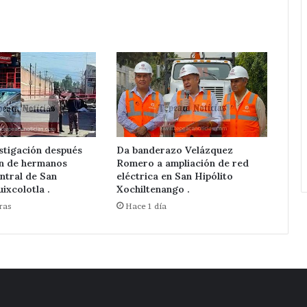
Red
Eléctrica.
stigación después
Da banderazo Velázquez
ón de hermanos
Romero a ampliación de red
ntral de San
eléctrica en San Hipólito
ixcolotla .
Xochiltenango .
ras
Hace 1 día