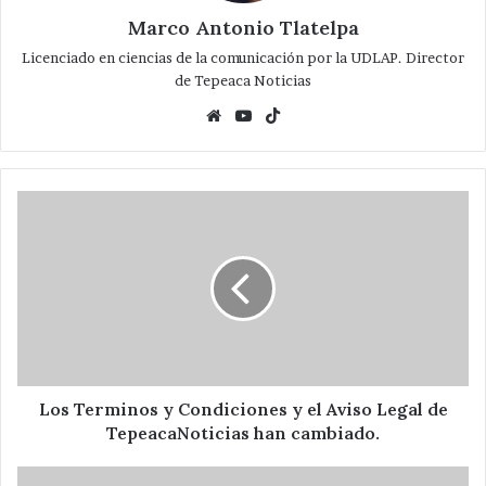
Marco Antonio Tlatelpa
Licenciado en ciencias de la comunicación por la UDLAP. Director
de Tepeaca Noticias
Website
YouTube
TikTok
Los
Terminos
y
Condiciones
y
el
Aviso
Legal
de
TepeacaNoticias
Los Terminos y Condiciones y el Aviso Legal de
han
TepeacaNoticias han cambiado.
cambiado.
Encuesta: