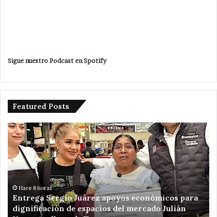
Sigue nuestro Podcast en Spotify
Featured Posts
Entrega
Po
Sergio
en
Juárez
ma
apoyos
Ve
económicos
Ro
para
un
dignificación
ki
Hace 8 horas
Entrega Sergio Juárez apoyos económicos para
de
de
dignificación de espacios del mercado Julián
espacios
am