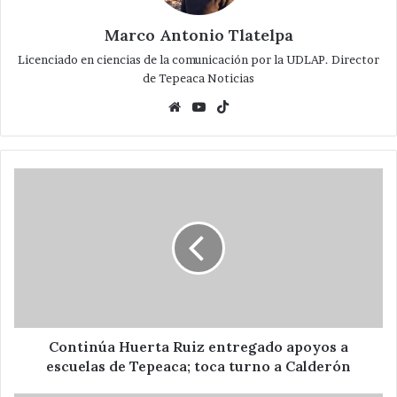
Marco Antonio Tlatelpa
Licenciado en ciencias de la comunicación por la UDLAP. Director
de Tepeaca Noticias
Website
YouTube
TikTok
Continúa
Huerta
Ruiz
entregado
apoyos
a
escuelas
de
Tepeaca;
toca
Continúa Huerta Ruiz entregado apoyos a
turno
escuelas de Tepeaca; toca turno a Calderón
a