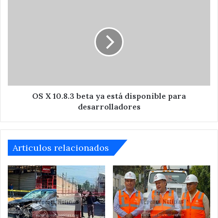
Calderón
OS
X
10.8.3
beta
ya
está
disponible
para
desarrolladores
OS X 10.8.3 beta ya está disponible para
desarrolladores
Articulos relacionados