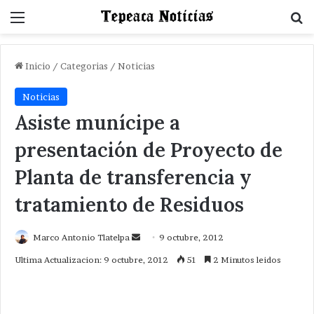
Menu
B
Inicio
/
Categorias
/
Noticias
Noticias
Asiste munícipe a
presentación de Proyecto de
Planta de transferencia y
tratamiento de Residuos
Send
Marco Antonio Tlatelpa
9 octubre, 2012
an
Ultima Actualizacion: 9 octubre, 2012
51
2 Minutos leidos
email