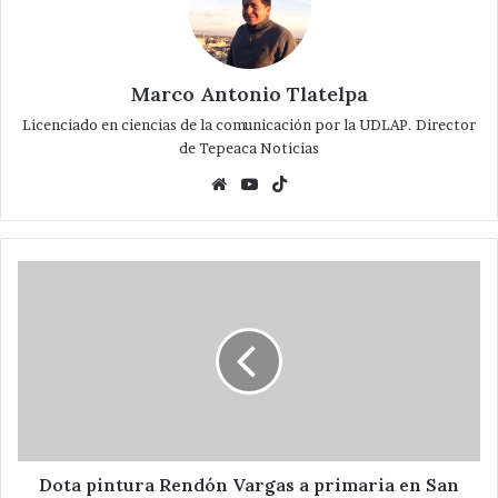
Marco Antonio Tlatelpa
Licenciado en ciencias de la comunicación por la UDLAP. Director
de Tepeaca Noticias
Website
YouTube
TikTok
Dota
pintura
Rendón
Vargas
a
primaria
en
San
Cristóbal
Hidalgo
Dota pintura Rendón Vargas a primaria en San