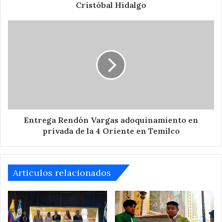
Cristóbal Hidalgo
Entrega
Rendón
Vargas
adoquinamiento
en
privada
de
la
4
Oriente
Entrega Rendón Vargas adoquinamiento en
en
privada de la 4 Oriente en Temilco
Temilco
Articulos relacionados