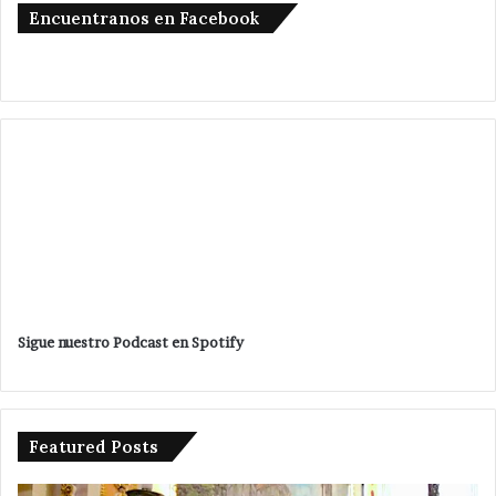
Encuentranos en Facebook
Sigue nuestro Podcast en Spotify
Featured Posts
No
Si