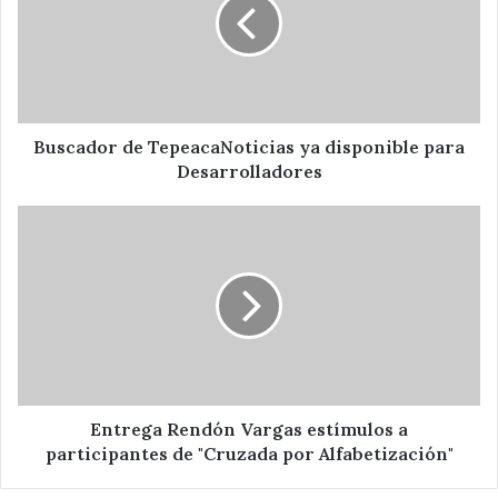
ya
disponible
para
Desarrolladores
Buscador de TepeacaNoticias ya disponible para
Desarrolladores
Entrega
Rendón
Vargas
estímulos
a
participantes
de
"Cruzada
por
Alfabetización"
Entrega Rendón Vargas estímulos a
participantes de "Cruzada por Alfabetización"