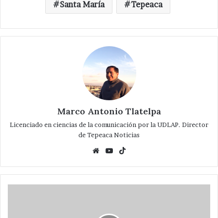
Santa María
Tepeaca
Marco Antonio Tlatelpa
Licenciado en ciencias de la comunicación por la UDLAP. Director
de Tepeaca Noticias
Website
YouTube
TikTok
Buscador
de
TepeacaNoticias