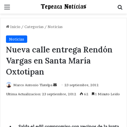
Menu
B
Inicio
/
Categorias
/
Noticias
Noticias
Nueva calle entrega Rendón
Vargas en Santa María
Oxtotipan
Send
Marco Antonio Tlatelpa
23 septiembre, 2012
an
Ultima Actualizacion: 23 septiembre, 2012
62
1 Minuto Leido
email
Salda el edil compromiso con vecinos de la junta