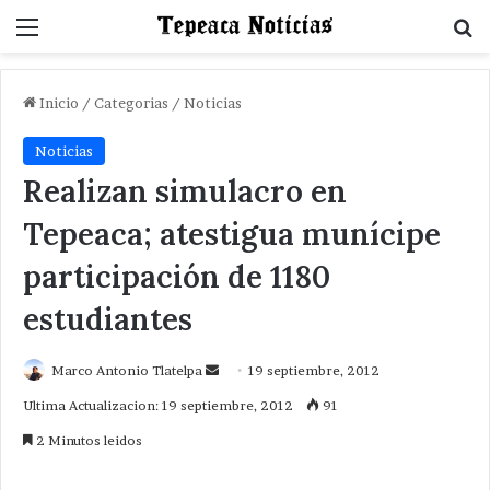
Menu
B
Inicio
/
Categorias
/
Noticias
Noticias
Realizan simulacro en
Tepeaca; atestigua munícipe
participación de 1180
estudiantes
Send
Marco Antonio Tlatelpa
19 septiembre, 2012
an
Ultima Actualizacion: 19 septiembre, 2012
91
email
2 Minutos leidos