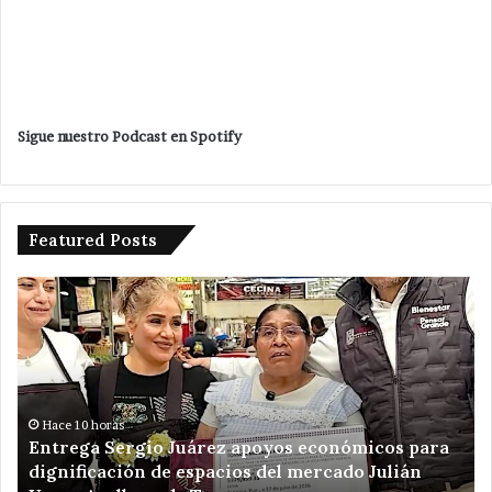
Sigue nuestro Podcast en Spotify
Featured Posts
Entrega
Po
Sergio
en
Juárez
ma
apoyos
Ve
económicos
Ro
para
un
dignificación
ki
Hace 10 horas
Entrega Sergio Juárez apoyos económicos para
de
de
dignificación de espacios del mercado Julián
espacios
am