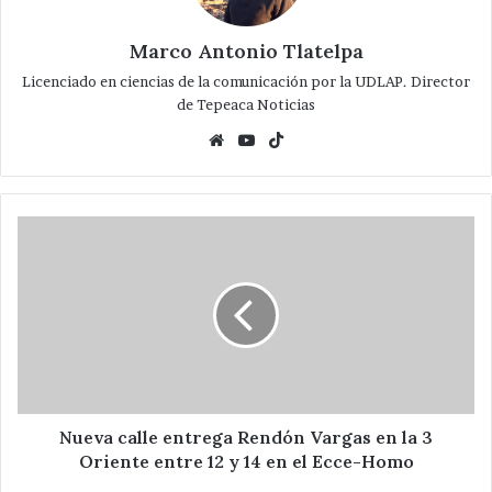
Marco Antonio Tlatelpa
Licenciado en ciencias de la comunicación por la UDLAP. Director
de Tepeaca Noticias
Website
YouTube
TikTok
Nueva
calle
entrega
Rendón
Vargas
en
la
3
Oriente
entre
Nueva calle entrega Rendón Vargas en la 3
12
Oriente entre 12 y 14 en el Ecce-Homo
y