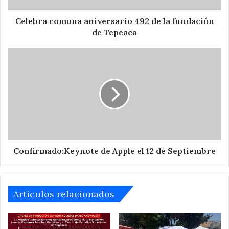
Tepeaca
Celebra comuna aniversario 492 de la fundación
de Tepeaca
Confirmado:Keynote
de
Apple
el
12
de
Septiembre
Confirmado:Keynote de Apple el 12 de Septiembre
Articulos relacionados