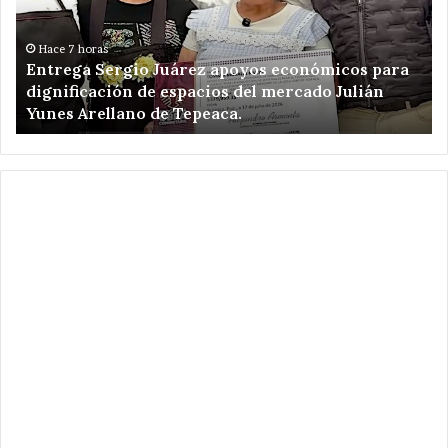
económicos
Ro
para
un
dignificación
ki
Hace 7 horas
Entrega Sergio Juárez apoyos económicos para
de
de
dignificación de espacios del mercado Julián
espacios
am
Yunes Arellano de Tepeaca.
del
de
mercado
Re
Julián
el
Yunes
en
Arellano
Ca
de
Pu
Tepeaca.
.