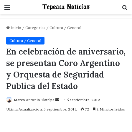
Menu
B
Inicio
/
Categorias
/
Cultura / General
Cultura / General
En celebración de aniversario,
se presentan Coro Argentino
y Orquesta de Seguridad
Publica del Estado
Send
Marco Antonio Tlatelpa
5 septiembre, 2012
an
Ultima Actualizacion: 5 septiembre, 2012
72
2 Minutos leidos
email