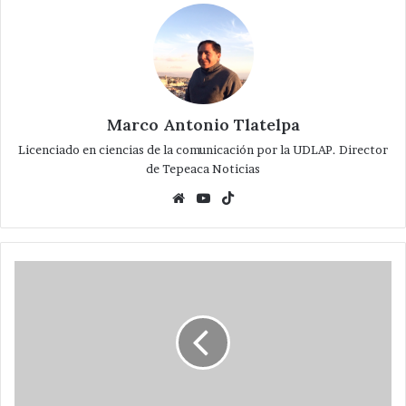
Marco Antonio Tlatelpa
Licenciado en ciencias de la comunicación por la UDLAP. Director
de Tepeaca Noticias
Website
YouTube
TikTok
Celebra
comuna
aniversario
492
de
la
fundación
de