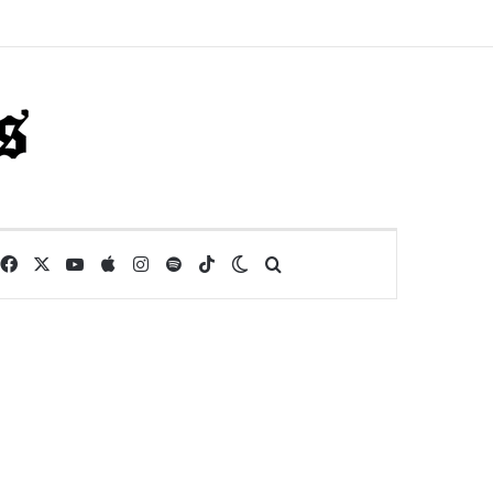
Facebook
X
YouTube
Apple
Instagram
Spotify
TikTok
Switch skin
Buscar