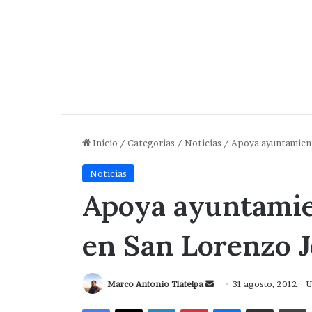
Inicio
/
Categorias
/
Noticias
/
Apoya ayuntamient
Noticias
Apoya ayuntamie
en San Lorenzo 
Send
Marco Antonio Tlatelpa
31 agosto, 2012
U
an
Facebook
X
LinkedIn
Pinterest
Messenger
Compartir via Correo
I