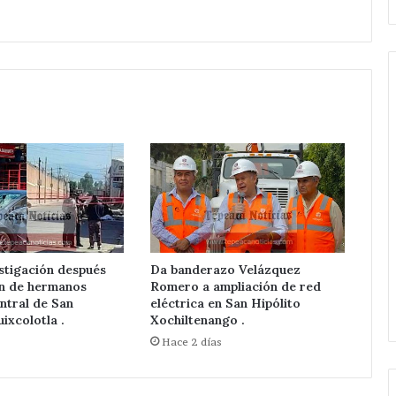
Van
por
más
servicios
en
Hace 20 horas
Guadalupe
Van por más servicios en
Calderón
de Tepeaca red
Guadalupe Calderón ; pone en
;
stigación después
Da banderazo Velázquez
n Nicolás
marcha Velázquez Romero
pone
ón de hermanos
Romero a ampliación de red
.
ampliación de Red Eléctrica.
en
ntral de San
eléctrica en San Hipólito
marcha
ixcolotla .
Xochiltenango .
Velázquez
s
Hace 2 días
Romero
ampliación
de