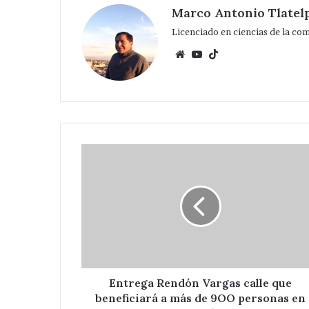
Marco Antonio Tlatel
Licenciado en ciencias de la co
Website
YouTube
TikTok
Entrega
Rendón
Vargas
calle
que
beneficiará
a
más
de
9OO
Entrega Rendón Vargas calle que
personas
beneficiará a más de 9OO personas en