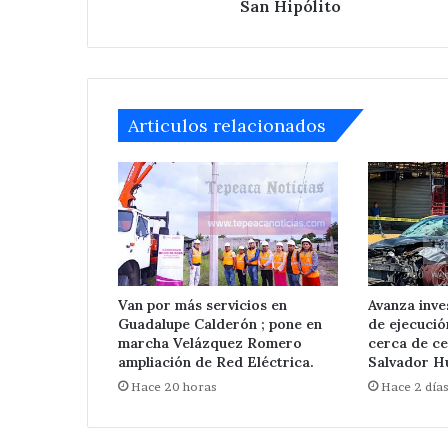
en
San Hipólito
San
Hipólito
Articulos relacionados
Ampliará
edil
de
Tepeaca
red
eléctrica
Hace 3 días
en
Ampliará edil 
San
Van por más servicios en
Avanza inve
eléctrica en Sa
Nicolás
Guadalupe Calderón ; pone en
de ejecuci
Zoyapetlayoca 
Zoyapetlayoca
marcha Velázquez Romero
cerca de ce
.
ampliación de Red Eléctrica.
Salvador Hu
Hace 20 horas
Hace 2 día