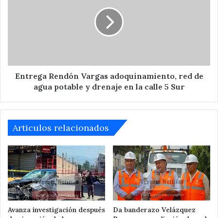
Vargas
adoquinamiento,
red
de
agua
potable
y
drenaje
Entrega Rendón Vargas adoquinamiento, red de
en
agua potable y drenaje en la calle 5 Sur
la
calle
5
Sur
Articulos relacionados
Avanza investigación después
Da banderazo Velázquez