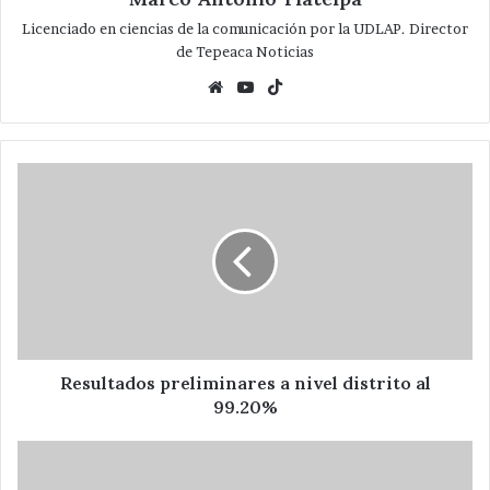
Licenciado en ciencias de la comunicación por la UDLAP. Director
de Tepeaca Noticias
Website
YouTube
TikTok
Resultados
preliminares
a
nivel
distrito
al
99.20%
Resultados preliminares a nivel distrito al
99.20%
Entrega
Rendón