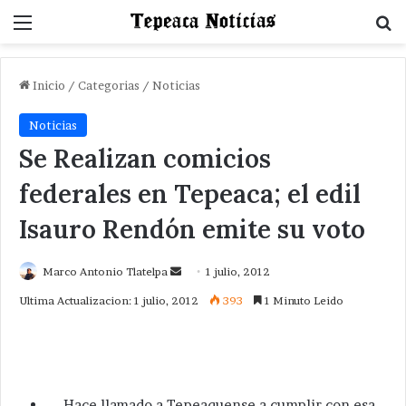
Menu
B
Inicio
/
Categorias
/
Noticias
Noticias
Se Realizan comicios
federales en Tepeaca; el edil
Isauro Rendón emite su voto
Send
Marco Antonio Tlatelpa
1 julio, 2012
an
Ultima Actualizacion: 1 julio, 2012
393
1 Minuto Leido
email
Hace llamado a Tepeaquense a cumplir con esa