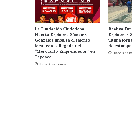
La Fundación Ciudadana
Realiza Fu
Huerta Espinoza Sánchez
Espinoza- 
González impulsa el talento
ultima jorn
local con la llegada del
de estampa
“Mercadito Emprendedor” en
Hace 3 se
Tepeaca
Hace 2 semanas
Aseguran
pipas
ilegales
con
gas
LP
Hace 2 días
de
Aseguran pipas
procedencia
LP de procedenc