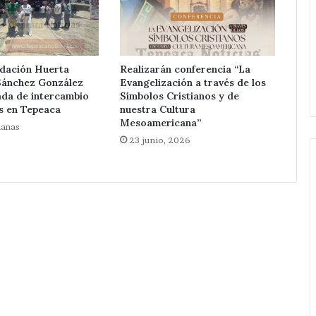
ndación Huerta
Realizarán conferencia “La
Sánchez González
Evangelización a través de los
ada de intercambio
Símbolos Cristianos y de
s en Tepeaca
nuestra Cultura
Mesoamericana”
manas
23 junio, 2026
Detienen
a
tres
en
acatzingo
por
Hace 5 horas
excavaciones
 ilegales con gas
Detienen a tres en acatzingo
ilegales
ia ilícita en
por excavaciones ilegales en