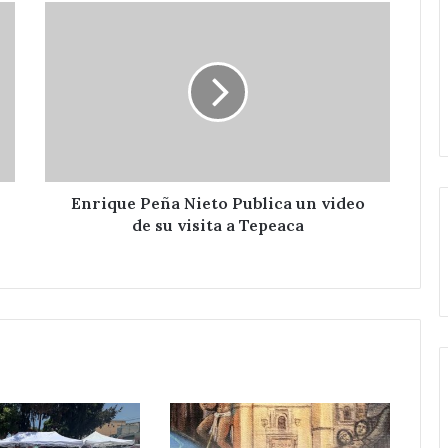
Enrique
Peña
Nieto
Publica
un
video
de
su
visita
a
Enrique Peña Nieto Publica un video
Tepeaca
de su visita a Tepeaca