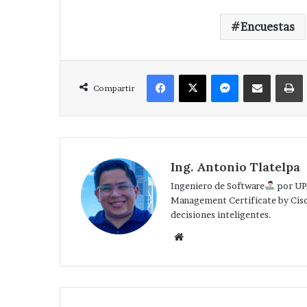
Encuestas
Facebook
X
Messenger
Compartir via Correo
Compartir
Ing. Antonio Tlatelpa
Ingeniero de Software
por UP
Management Certificate by Cis
decisiones inteligentes.
Website