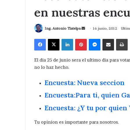
en nuestras encu
Send
Ing. Antonio Tlatelpa
16 junio, 2012
Ultim
an
Facebook
X
LinkedIn
Pinterest
Messenger
Compartir via Correo
I
email
El dia 25 de junio sera el ultimo dia para vota
no lo haz hecho.
Encuesta: Nueva seccion
Encuesta:Para ti, quien G
Encuesta: ¿Y tu por quien
Tu opinion es importante para nosotros.