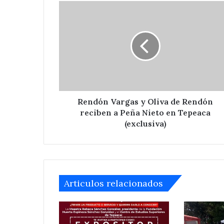
Rendón
Vargas
y
Oliva
de
Rendón
reciben
a
Peña
Nieto
Rendón Vargas y Oliva de Rendón
en
reciben a Peña Nieto en Tepeaca
Tepeaca
(exclusiva)
(exclusiva)
Articulos relacionados