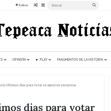
Articulo aleatorio
Sidebar
Buscar
Follow
ES
OPINIÓN
► PLAY
FRAGMENTOS DE LA HISTORIA
rio:Ultimos dias para votar en nuestras encuestas
imos dias para votar