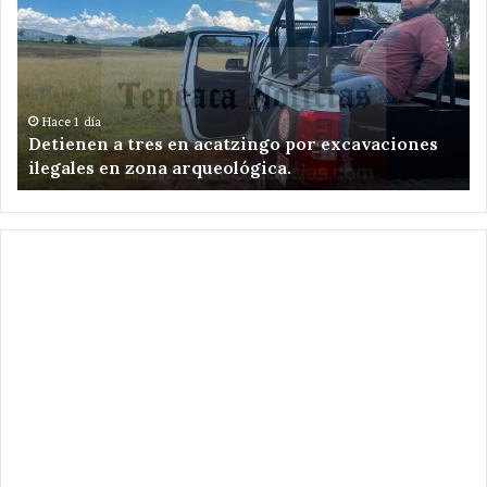
tres
de
en
Te
acatzingo
re
por
el
excavaciones
en
ilegales
Sa
Hace 1 día
e
Detienen a tres en acatzingo por excavaciones
en
Ni
ilegales en zona arqueológica.
zona
Zo
arqueológica.
.