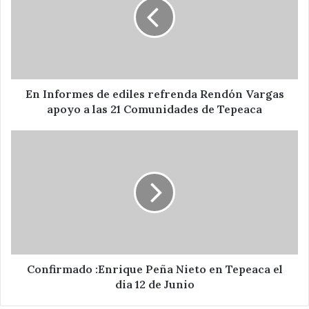
ediles
refrenda
Rendón
Vargas
apoyo
a
las
En Informes de ediles refrenda Rendón Vargas
21
apoyo a las 21 Comunidades de Tepeaca
Comunidades
de
Confirmado
Tepeaca
:Enrique
Peña
Nieto
en
Tepeaca
el
dia
12
de
Confirmado :Enrique Peña Nieto en Tepeaca el
Junio
dia 12 de Junio