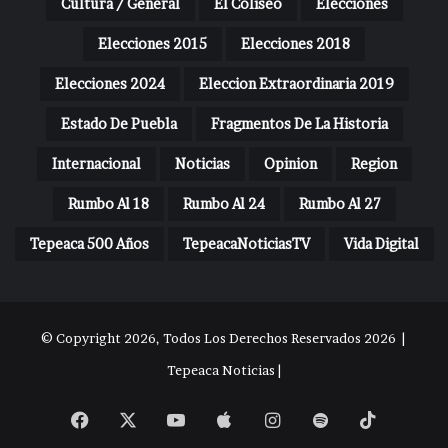
Cultura / General
El Coliseo
Elecciones
Elecciones 2015
Elecciones 2018
Elecciones 2024
Eleccion Extraordinaria 2019
Estado De Puebla
Fragmentos De La Historia
Internacional
Noticias
Opinion
Region
Rumbo Al 18
Rumbo Al 24
Rumbo Al 27
Tepeaca 500 Años
TepeacaNoticiasTV
Vida Digital
© Copyright 2026, Todos Los Derechos Reservados 2026 |
Tepeaca Noticias |
Facebook
X
YouTube
Apple
Instagram
Spotify
TikTok