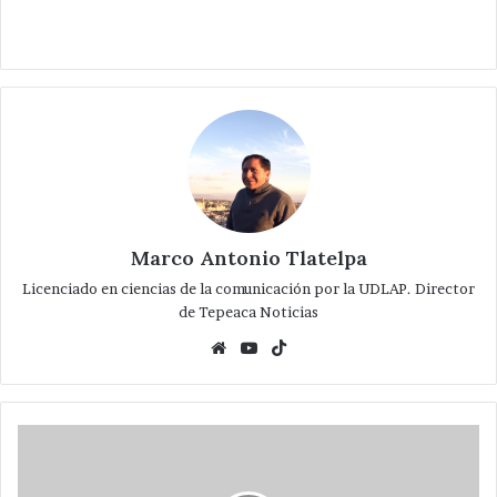
Marco Antonio Tlatelpa
Licenciado en ciencias de la comunicación por la UDLAP. Director
de Tepeaca Noticias
Website
YouTube
TikTok
En
Informes
de