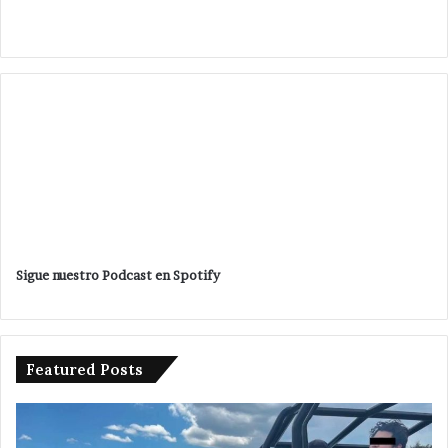
Sigue nuestro Podcast en Spotify
Featured Posts
Detienen
Am
a
ed