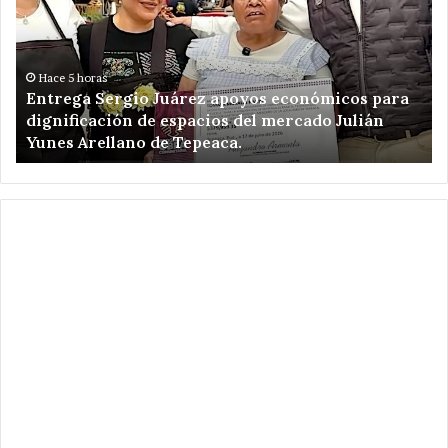
apoyos
Ve
económicos
Ro
para
un
dignificación
ki
Hace 5 horas
Entrega Sergio Juárez apoyos económicos para
de
de
dignificación de espacios del mercado Julián
espacios
am
Yunes Arellano de Tepeaca.
del
de
mercado
Re
Julián
el
Yunes
en
Arellano
Ca
de
Pu
Tepeaca.
.