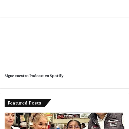
Sigue nuestro Podcast en Spotify
Featured Posts
Entrega
Po
Sergio
en
Juárez
ma