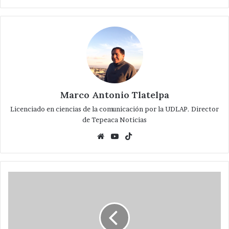
Marco Antonio Tlatelpa
Licenciado en ciencias de la comunicación por la UDLAP. Director
de Tepeaca Noticias
Website
YouTube
TikTok
Encuesta:
¿Y
tu
por
quien