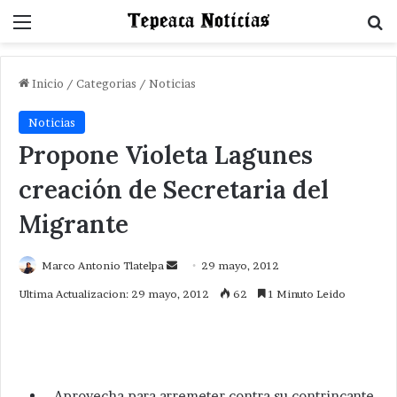
Menu
B
Inicio
/
Categorias
/
Noticias
Noticias
Propone Violeta Lagunes
creación de Secretaria del
Migrante
Send
Marco Antonio Tlatelpa
29 mayo, 2012
an
Ultima Actualizacion: 29 mayo, 2012
62
1 Minuto Leido
email
Aprovecha para arremeter contra su contrincante