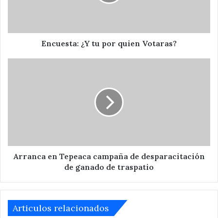
Votaras?
Encuesta: ¿Y tu por quien Votaras?
Arranca
en
Tepeaca
campaña
de
desparacitación
de
ganado
de
traspatio
Arranca en Tepeaca campaña de desparacitación
de ganado de traspatio
Articulos relacionados