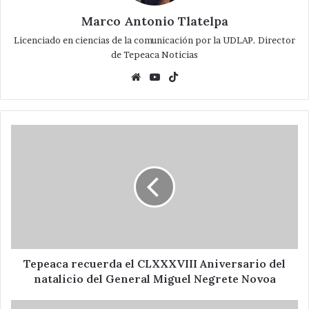
Marco Antonio Tlatelpa
Licenciado en ciencias de la comunicación por la UDLAP. Director
de Tepeaca Noticias
Website
YouTube
TikTok
Tepeaca
recuerda
el
CLXXXVIII
Aniversario
del
natalicio
del
General
Miguel
Tepeaca recuerda el CLXXXVIII Aniversario del
Negrete
natalicio del General Miguel Negrete Novoa
Novoa
Se