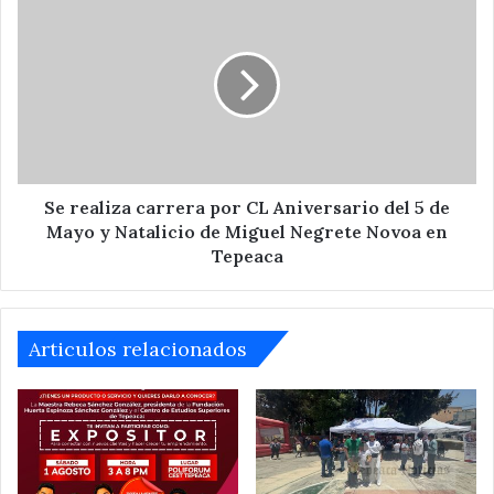
realiza
carrera
por
CL
Aniversario
del
5
de
Mayo
Se realiza carrera por CL Aniversario del 5 de
y
Mayo y Natalicio de Miguel Negrete Novoa en
Natalicio
Tepeaca
de
Miguel
Negrete
Novoa
Articulos relacionados
en
Tepeaca