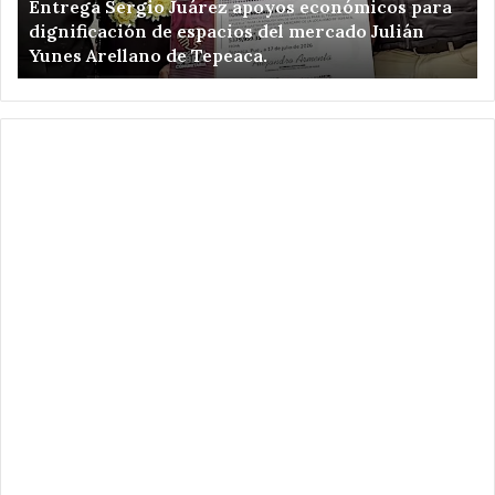
Entrega Sergio Juárez apoyos económicos para
de
de
dignificación de espacios del mercado Julián
espacios
am
Yunes Arellano de Tepeaca.
del
de
mercado
Re
Julián
el
Yunes
en
Arellano
Ca
de
Pu
Tepeaca.
.