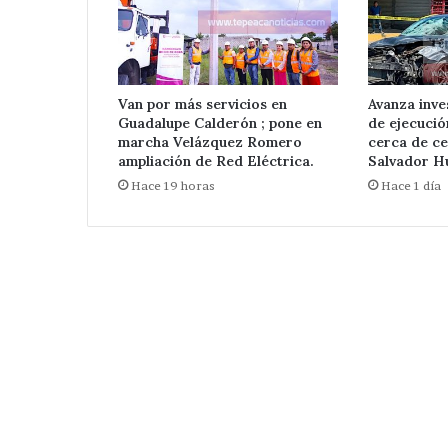
Nicolás
Zoyapetlayoca 
Zoyapetlayoca
.
Van por más servicios en
Avanza inve
Guadalupe Calderón ; pone en
de ejecuci
marcha Velázquez Romero
cerca de ce
ampliación de Red Eléctrica.
Salvador Hu
Hace 19 horas
Hace 1 día