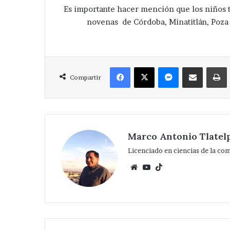
Es importante hacer mención que los niños t
novenas de Córdoba, Minatitlán, Poza 
Facebook
X
Messenger
Compartir via Correo
Compartir
Marco Antonio Tlatel
Licenciado en ciencias de la co
Website
YouTube
TikTok