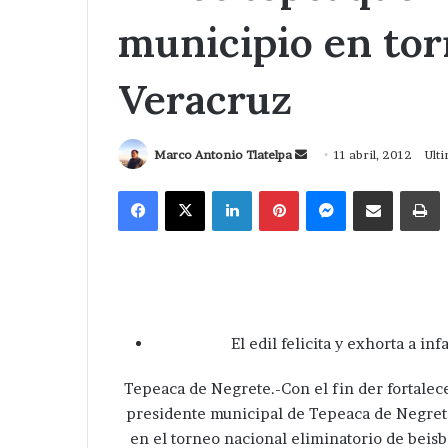
municipio en tor
Veracruz
Send
Marco Antonio Tlatelpa
11 abril, 2012
Ulti
an
Facebook
X
LinkedIn
Pinterest
Messenger
Compartir via Correo
I
email
El edil felicita y exhorta a i
Tepeaca de Negrete.-Con el fin der fortalece
presidente municipal de Tepeaca de Negrete
en el torneo nacional eliminatorio de beisb