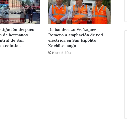
pone
.
ampliación de Red Eléctrica.
en
marcha
Velázquez
Romero
stigación después
Da banderazo Velázquez
ampliación
ón de hermanos
Romero a ampliación de red
de
ntral de San
eléctrica en San Hipólito
Red
ixcolotla .
Xochiltenango .
Eléctrica.
Hace 2 días