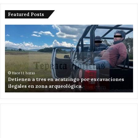
Featured Posts
Detienen
Am
a
ed
tres
de
en
Te
acatzingo
re
por
el
excavaciones
en
ilegales
Sa
Hace 11 horas
e
Detienen a tres en acatzingo por excavaciones
en
Ni
ilegales en zona arqueológica.
zona
Zo
arqueológica.
.