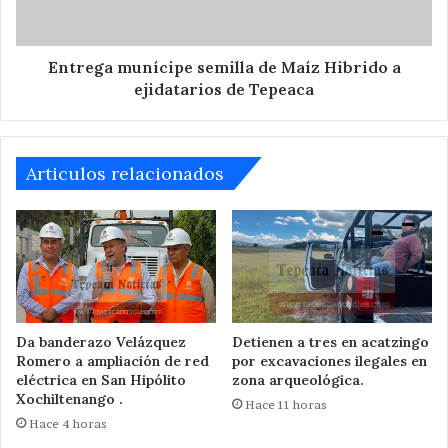
a
ejidatarios
de
Tepeaca
Entrega munícipe semilla de Maíz Hibrido a
ejidatarios de Tepeaca
Articulos relacionados
Da banderazo Velázquez
Detienen a tres en acatzingo
Romero a ampliación de red
por excavaciones ilegales en
eléctrica en San Hipólito
zona arqueológica.
Xochiltenango .
Hace 11 horas
Hace 4 horas