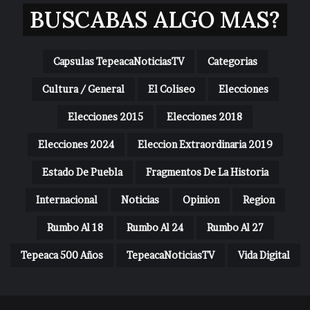
BUSCABAS ALGO MAS?
Capsulas TepeacaNoticiasTV
Categorias
Cultura / General
El Coliseo
Elecciones
Elecciones 2015
Elecciones 2018
Elecciones 2024
Eleccion Extraordinaria 2019
Estado De Puebla
Fragmentos De La Historia
Internacional
Noticias
Opinion
Region
Rumbo Al 18
Rumbo Al 24
Rumbo Al 27
Tepeaca 500 Años
TepeacaNoticiasTV
Vida Digital