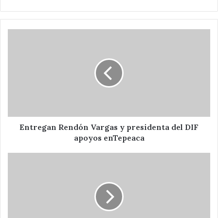
Entregan
Rendón
Vargas
y
presidenta
del
DIF
apoyos
enTepeaca
Entregan Rendón Vargas y presidenta del DIF
apoyos enTepeaca
Entrega
munícipe
semilla
de
Maíz
Hibrido