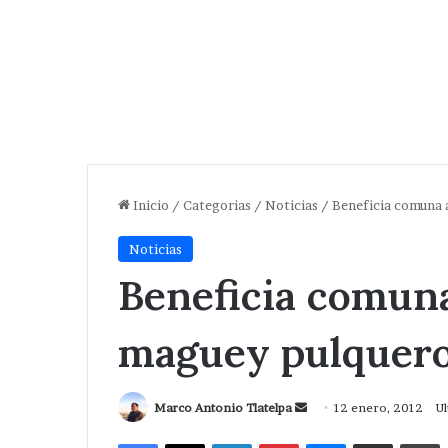
Inicio
/
Categorias
/
Noticias
/
Beneficia comuna 
Noticias
Beneficia comun
maguey pulquer
Send
Marco Antonio Tlatelpa
12 enero, 2012
Ul
an
Facebook
X
LinkedIn
Pinterest
Messenger
Compartir via Correo
I