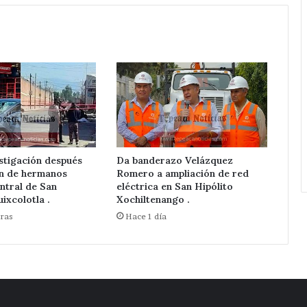
Red
Eléctrica.
stigación después
Da banderazo Velázquez
ón de hermanos
Romero a ampliación de red
ntral de San
eléctrica en San Hipólito
ixcolotla .
Xochiltenango .
ras
Hace 1 día