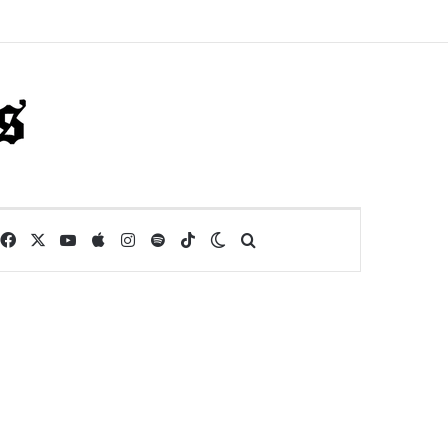
Facebook
X
YouTube
Apple
Instagram
Spotify
TikTok
Switch skin
Buscar