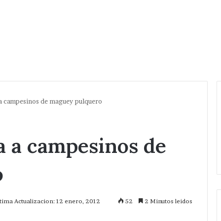
a campesinos de maguey pulquero
a a campesinos de
o
tima Actualizacion: 12 enero, 2012
52
2 Minutos leidos
mprimir