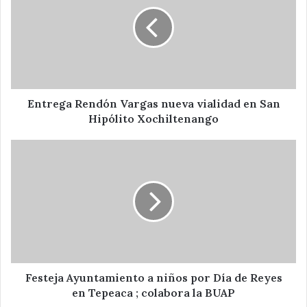
Vargas
nueva
vialidad
en
San
Hipólito
Xochiltenango
Entrega Rendón Vargas nueva vialidad en San
Hipólito Xochiltenango
Festeja
Ayuntamiento
a
niños
por
Día
de
Reyes
en
Tepeaca
Festeja Ayuntamiento a niños por Día de Reyes
;
en Tepeaca ; colabora la BUAP
colabora