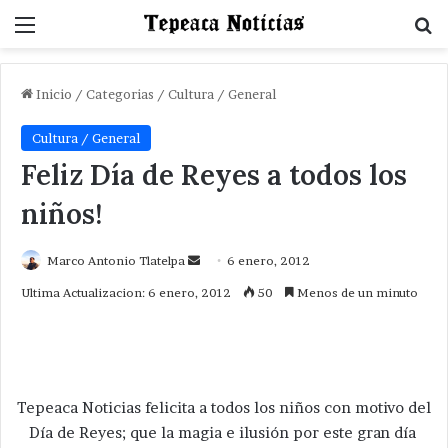
Menu
B
Inicio
/
Categorias
/
Cultura / General
Cultura / General
Feliz Día de Reyes a todos los
niños!
Send
Marco Antonio Tlatelpa
6 enero, 2012
an
Ultima Actualizacion: 6 enero, 2012
50
Menos de un minuto
email
Tepeaca Noticias felicita a todos los niños con motivo del
Día de Reyes; que la magia e ilusión por este gran día