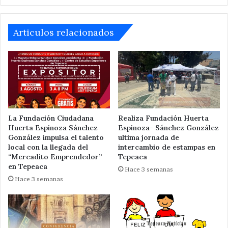
la
BUAP
Articulos relacionados
La Fundación Ciudadana
Realiza Fundación Huerta
Huerta Espinoza Sánchez
Espinoza- Sánchez González
González impulsa el talento
ultima jornada de
local con la llegada del
intercambio de estampas en
“Mercadito Emprendedor”
Tepeaca
en Tepeaca
Hace 3 semanas
Hace 3 semanas