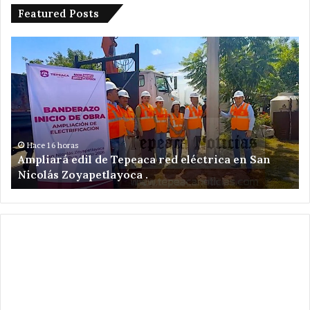
Featured Posts
Ampliará
De
edil
ot
de
mu
Tepeaca
en
red
Te
eléctrica
;
en
ah
San
en
Hace 16 horas
Ampliará edil de Tepeaca red eléctrica en San
Nicolás
la
Nicolás Zoyapetlayoca .
Zoyapetlayoca
co
.
Sa
Ce
.