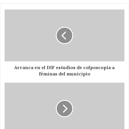
Arranca
en
el
DIF
estudios
de
colposcopía
a
féminas
del
Arranca en el DIF estudios de colposcopía a
municipio
féminas del municipio
Cambia
ayuntamiento
de
Tepeaca
luminarias
por
focos
ahorradores