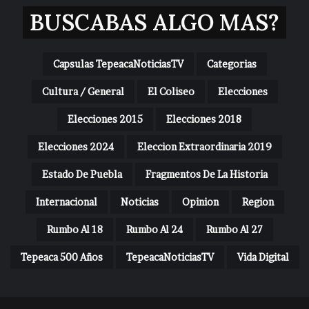
BUSCABAS ALGO MAS?
Capsulas TepeacaNoticiasTV
Categorias
Cultura / General
El Coliseo
Elecciones
Elecciones 2015
Elecciones 2018
Elecciones 2024
Eleccion Extraordinaria 2019
Estado De Puebla
Fragmentos De La Historia
Internacional
Noticias
Opinion
Region
Rumbo Al 18
Rumbo Al 24
Rumbo Al 27
Tepeaca 500 Años
TepeacaNoticiasTV
Vida Digital