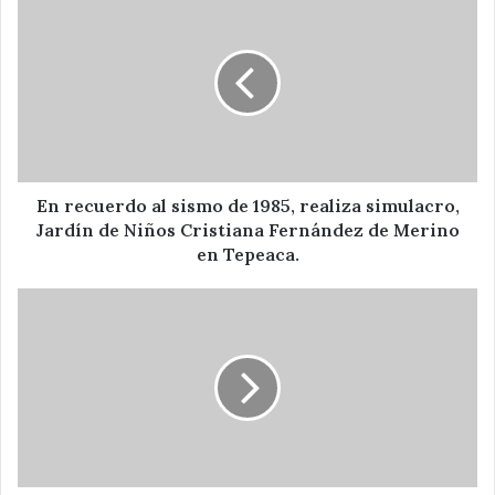
recuerdo
al
sismo
de
1985,
realiza
simulacro,
Jardín
de
En recuerdo al sismo de 1985, realiza simulacro,
Niños
Jardín de Niños Cristiana Fernández de Merino
Cristiana
en Tepeaca.
Fernández
de
Comuna
Merino
e
en
Instituto
Tepeaca.
Poblano
del
Deporte
organizan
carrera
pedestre