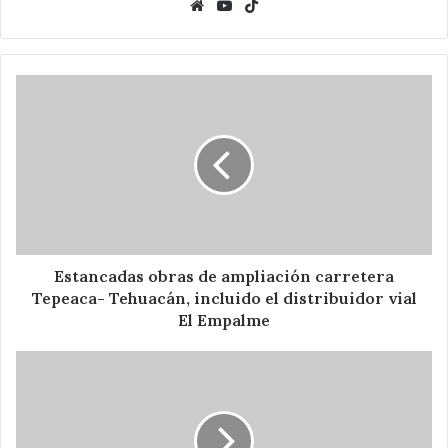
Website
YouTube
TikTok
Estancadas
obras
de
ampliación
carretera
Tepeaca-
Tehuacán,
incluido
el
distribuidor
Estancadas obras de ampliación carretera
vial
Tepeaca- Tehuacán, incluido el distribuidor vial
El
El Empalme
Empalme
En
el
olvido
y
deterioro