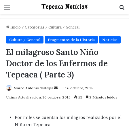
Menu
B
Inicio
/
Categorias
/
Cultura / General
Cultura / General
Fragmentos de la Historia
Noticias
El milagroso Santo Niño
Doctor de los Enfermos de
Tepeaca ( Parte 3)
Send
Marco Antonio Tlatelpa
16 octubre, 2015
an
Ultima Actualizacion: 16 octubre, 2015
53
2 Minutos leidos
email
Por miles se cuentan los milagros realizados por el
Niño en Tepeaca