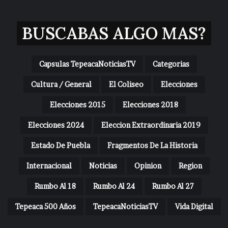
BUSCABAS ALGO MAS?
Capsulas TepeacaNoticiasTV
Categorias
Cultura / General
El Coliseo
Elecciones
Elecciones 2015
Elecciones 2018
Elecciones 2024
Eleccion Extraordinaria 2019
Estado De Puebla
Fragmentos De La Historia
Internacional
Noticias
Opinion
Region
Rumbo Al 18
Rumbo Al 24
Rumbo Al 27
Tepeaca 500 Años
TepeacaNoticiasTV
Vida Digital