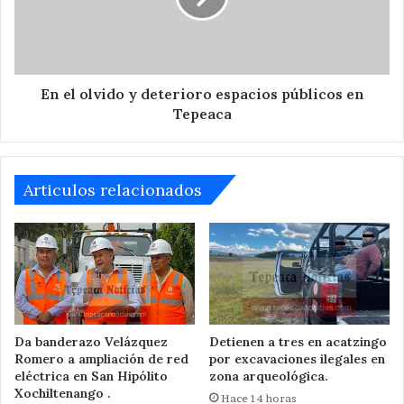
espacios
públicos
en
Tepeaca
En el olvido y deterioro espacios públicos en
Tepeaca
Articulos relacionados
Da banderazo Velázquez
Detienen a tres en acatzingo
Romero a ampliación de red
por excavaciones ilegales en
eléctrica en San Hipólito
zona arqueológica.
Xochiltenango .
Hace 14 horas