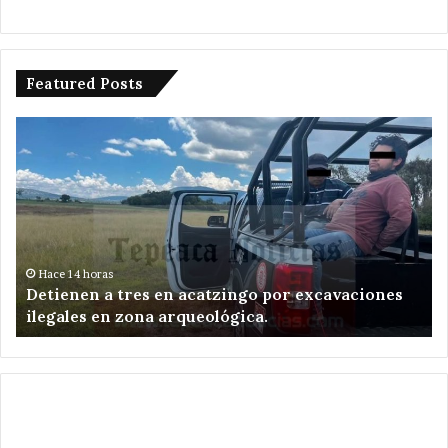
Featured Posts
Ampliará
edil
de
Tepeaca
red
eléctrica
s
en
San
oras
Hace 1 día
n a tres en acatzingo por excavaciones
Ampliará edi
Nicolás
 en zona arqueológica.
Nicolás Zoy
Zoyapetlayoca
a.
.